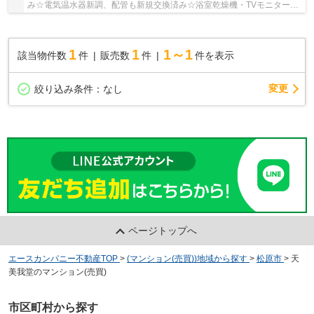
み☆電気温水器新調、配管も新規交換済み☆浴室乾燥機・TVモニターホ
ン完備☆安心のアフターサービス保証・24時間365日...
1
1
1～1
該当物件数
件
販売数
件
件を表示
変更
絞り込み条件：
なし
ページトップへ
エースカンパニー不動産TOP
>
(マンション(売買))地域から探す
>
松原市
>
天
美我堂のマンション(売買)
市区町村から探す