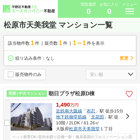
閲覧履歴
お気に入り
メニュー
0
0
松原市天美我堂 マンション一覧
1
1
1～1
該当物件数
件
販売数
件
件を表示
変更
絞り込み条件：
なし
販売物件のみ
朝日プラザ松原D棟
売買 | 中古マンション
1,490
万
円
近鉄南大阪線
「
布忍
」駅 徒歩15分
地下鉄御堂筋線
「
北花田
」駅 徒歩19分
10階 / 2LDK / 61.26㎡
大阪府
松原市
天美我堂
１丁目
ペット飼育OK♪室内水廻り設備一新！建具新調のフルリノベーション済