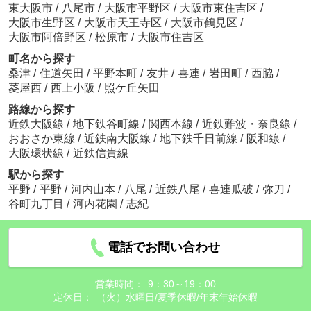
東大阪市
/
八尾市
/
大阪市平野区
/
大阪市東住吉区
/
大阪市生野区
/
大阪市天王寺区
/
大阪市鶴見区
/
大阪市阿倍野区
/
松原市
/
大阪市住吉区
町名から探す
桑津
/
住道矢田
/
平野本町
/
友井
/
喜連
/
岩田町
/
西脇
/
菱屋西
/
西上小阪
/
照ケ丘矢田
路線から探す
近鉄大阪線
/
地下鉄谷町線
/
関西本線
/
近鉄難波・奈良線
/
おおさか東線
/
近鉄南大阪線
/
地下鉄千日前線
/
阪和線
/
大阪環状線
/
近鉄信貴線
駅から探す
平野
/
平野
/
河内山本
/
八尾
/
近鉄八尾
/
喜連瓜破
/
弥刀
/
谷町九丁目
/
河内花園
/
志紀
電話でお問い合わせ
営業時間：
9：30～19：00
定休日：
（火）水曜日/夏季休暇/年末年始休暇