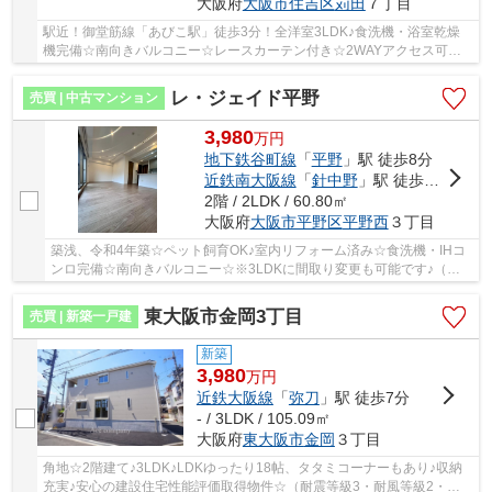
大阪府
大阪市住吉区
苅田
７丁目
駅近！御堂筋線「あびこ駅」徒歩3分！全洋室3LDK♪食洗機・浴室乾燥
機完備☆南向きバルコニー☆レースカーテン付き☆2WAYアクセス可能♪
スーパー・ドラッグストア・コンビニ徒歩3分圏内♪周...
レ・ジェイド平野
売買 | 中古マンション
3,980
万
円
地下鉄谷町線
「
平野
」駅 徒歩8分
近鉄南大阪線
「
針中野
」駅 徒歩15分
2階 / 2LDK / 60.80㎡
大阪府
大阪市平野区
平野西
３丁目
築浅、令和4年築☆ペット飼育OK♪室内リフォーム済み☆食洗機・IHコ
ンロ完備☆南向きバルコニー☆※3LDKに間取り変更も可能です♪（別
途費用）
東大阪市金岡3丁目
売買 | 新築一戸建
新築
3,980
万
円
近鉄大阪線
「
弥刀
」駅 徒歩7分
- / 3LDK / 105.09㎡
大阪府
東大阪市
金岡
３丁目
角地☆2階建て♪3LDK♪LDKゆったり18帖、タタミコーナーもあり♪収納
充実♪安心の建設住宅性能評価取得物件☆（耐震等級3・耐風等級2・劣