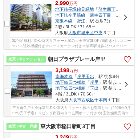
2,990
万
円
地下鉄長堀鶴見緑地
「
蒲生四丁目
」駅 徒歩
地下鉄今里筋線
「
蒲生四丁目
」駅 徒歩4分
京阪本線
「
野江
」駅 徒歩7分
2階 / 3LDK / 71.68㎡
大阪府
大阪市城東区
中央
３丁目
3駅4沿線利用OK♪室内リフォーム済み☆全洋室3LDK♪南向きバルコニー
☆バス追炊機能付き☆レースカーテン付き☆最寄駅徒歩4分♪スーパー・
コンビニ徒歩2分圏内♪近隣お買い物施設多数あり♪生活...
朝日プラザプレール岸里
売買 | 中古マンション
3,198
万
円
南海本線
「
岸里玉出
」駅 徒歩8分
地下鉄四つ橋線
「
岸里
」駅 徒歩9分
地下鉄四つ橋線
「
玉出
」駅 徒歩9分
4階 / 3LDK / 70.66㎡
大阪府
大阪市西成区
千本南
１丁目
三方角住戸！全洋室3LDK♪室内リフォーム後のお引渡し☆（2026年9月
中旬完了予定）リビング南西向き☆玄関ポーチ付き♪浴室乾燥機完備☆小
学校徒歩3分圏内♪2WAYアクセス可能です♪
東大阪市稲田新町3丁目
売買 | 中古一戸建
3,249
万
円