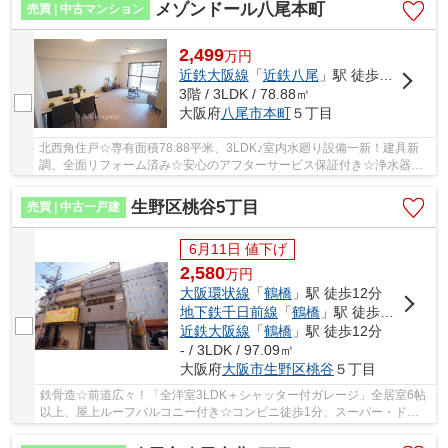
メゾンドール八尾本町
売買 | 中古マンション
2,499
万
円
近鉄大阪線
「
近鉄八尾
」駅 徒歩8分
3階 / 3LDK / 78.88㎡
大阪府
八尾市
本町
５丁目
北西角住戸☆専有面積78.88平米、3LDK♪室内水廻り設備一新！建具新
調、全面リフォーム済み☆安心のアフターサービス保証付き☆浄水器・
浴室乾燥機完備☆照明器具付き☆キッチン窓付き☆全室...
生野区桃谷5丁目
売買 | 中古一戸建
6月11日 値下げ
2,580
万
円
大阪環状線
「
鶴橋
」駅 徒歩12分
地下鉄千日前線
「
鶴橋
」駅 徒歩12分
近鉄大阪線
「
鶴橋
」駅 徒歩12分
- / 3LDK / 97.09㎡
大阪府
大阪市生野区
桃谷
５丁目
鉄骨造☆前道広々！「全洋室3LDK＋シャッター付ガレージ」全居室6帖
以上、屋上ルーフバルコニー付き☆コンビニ徒歩1分、スーパー・ドラ
ッグストア徒歩3分圏内♪多沿線利用可能です♪