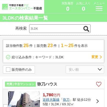
閲覧履歴
お気に入り
メニュー
0
0
3LDKの検索結果一覧
再検索
25
23
1～25
該当物件数
件
販売数
件
件を表示
変更
絞り込み条件：
キーワード：3LDK
販売物件のみ
弥刀ハウス
売買 | 中古マンション
1,780
万
円
近鉄大阪線
「
弥刀
」駅 徒歩12分
5階 / 3LDK / 69.32㎡