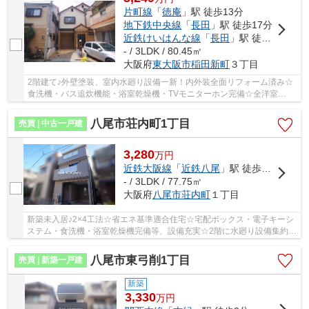
片町線
「
徳庵
」駅 徒歩13分
地下鉄中央線
「
長田
」駅 徒歩17分
近鉄けいはんな線
「
長田
」駅 徒歩17分
- / 3LDK / 80.45㎡
大阪府
東大阪市
稲田新町
３丁目
2階建て♪外壁塗装、室内水廻り設備一新！内外装全面リフォーム済み☆
食洗機・バス追炊機能・浴室乾燥機・TVモニターホン完備☆全洋室
3LDK、車庫付き♪オープンロフト付き♪南向きワイドバ...
八尾市荘内町1丁目
売買 | 中古一戸建
3,280
万
円
近鉄大阪線
「
近鉄八尾
」駅 徒歩9分
- / 3LDK / 77.75㎡
大阪府
八尾市
荘内町
１丁目
新築未入居♪2×4工法☆省エネ基準適合住宅☆宅配ボックス・電子キーシ
ステム・食洗機・浴室乾燥機完備等、設備充実☆2階に水廻り設備集約、
家事の効率UP♪全洋室3LDK、各居室収納充実♪スー...
八尾市東弓削1丁目
売買 | 新築一戸建
新築
3,330
万
円