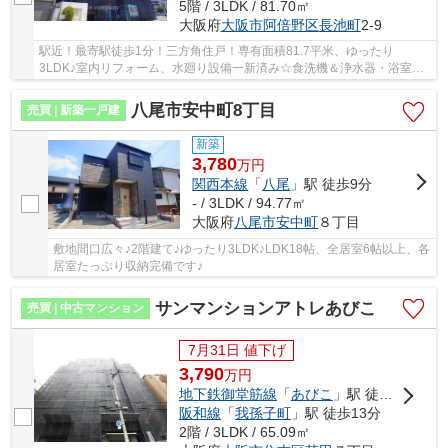
5階 / 3LDK / 81.70㎡
大阪府
大阪市阿倍野区
長池町
2-9
駅近！最寄駅徒歩1分！三方角住戸！専有面積81.7平米、ゆったり
3LDK♪室内リフォーム、水廻り設備一新済み☆食洗機＆浄水器・浴室乾
燥機完備☆安心の新調設備保証付き☆3面バルコニー☆レー...
八尾市安中町8丁目
売買 | 新築一戸建
新築
3,780
万
円
関西本線
「
八尾
」駅 徒歩9分
- / 3LDK / 94.77㎡
大阪府
八尾市
安中町
８丁目
敷地間口広々♪2階建て♪ゆったり3LDK♪LDK18帖、全居室6帖以上、各
居室たっぷり収納完備です♪
サンマンションアトレあびこ
売買 | 中古マンション
7月31日 値下げ
3,790
万
円
地下鉄御堂筋線
「
あびこ
」駅 徒歩3分
阪和線
「
我孫子町
」駅 徒歩13分
2階 / 3LDK / 65.09㎡