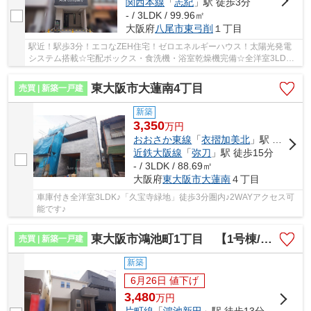
関西本線
「
志紀
」駅 徒歩3分
- / 3LDK / 99.96㎡
大阪府
八尾市
東弓削
１丁目
駅近！駅歩3分！エコなZEH住宅！ゼロエネルギーハウス！太陽光発電
システム搭載☆宅配ボックス・食洗機・浴室乾燥機完備☆全洋室3LDK♪
広々ウォークインクローゼットあり♪
東大阪市大蓮南4丁目
売買 | 新築一戸建
新築
3,350
万
円
おおさか東線
「
衣摺加美北
」駅 徒歩14分
近鉄大阪線
「
弥刀
」駅 徒歩15分
- / 3LDK / 88.69㎡
大阪府
東大阪市
大蓮南
４丁目
車庫付き全洋室3LDK♪「久宝寺緑地」徒歩3分圏内♪2WAYアクセス可
能です♪
東大阪市鴻池町1丁目 【1号棟/全2棟】
売買 | 新築一戸建
新築
6月26日 値下げ
3,480
万
円
片町線
「
鴻池新田
」駅 徒歩13分