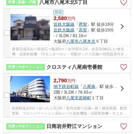
八尾市八尾木北5丁目
売買 | 新築一戸建
新築
2,580
万
円
近鉄大阪線
「
恩智
」駅 徒歩18分
近鉄大阪線
「
高安
」駅 徒歩19分
- / 3LDK / 81.16㎡
大阪府
八尾市
八尾木北
５丁目
新築完成済み☆前道広々幅員8ｍ！全洋室3LDK、全居室6帖以上♪食洗
機・浴室乾燥機・TVモニターホン・宅配ボックス完備☆照明器具付き☆
複層ガラス☆スーパー・コンビニ徒歩5分圏内です♪
クロスティ八尾南壱番館
売買 | 中古マンション
2,790
万
円
地下鉄谷町線
「
八尾南
」駅 徒歩4分
2階 / 3LDK / 76.65㎡
大阪府
八尾市
若林町
１丁目
始発駅徒歩4分！ゆったり3LDK！室内水廻り設備一新！建具新調、配管
更新、フルリノベーション済み☆バス追炊機能・浴室乾燥機・モニター
ホン完備☆安心のアフターサービス保証付き☆24時...
日商岩井野江マンション
売買 | 中古マンション