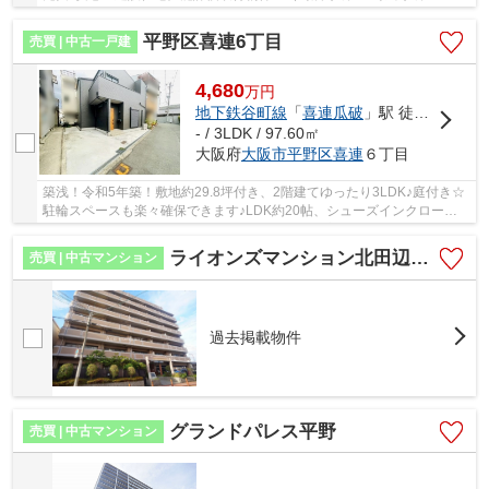
化対策等級3・断熱等性能等級5・一次エネルギー消費...
平野区喜連6丁目
売買 | 中古一戸建
4,680
万
円
地下鉄谷町線
「
喜連瓜破
」駅 徒歩9分
- / 3LDK / 97.60㎡
大阪府
大阪市平野区
喜連
６丁目
築浅！令和5年築！敷地約29.8坪付き、2階建てゆったり3LDK♪庭付き☆
駐輪スペースも楽々確保できます♪LDK約20帖、シューズインクロー
ク・ウォークインクローゼットあり♪食洗器・浴室乾燥...
ライオンズマンション北田辺第2
売買 | 中古マンション
過去掲載物件
グランドパレス平野
売買 | 中古マンション