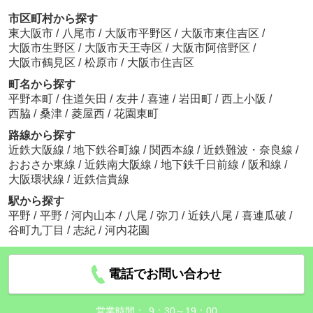
市区町村から探す
東大阪市
/
八尾市
/
大阪市平野区
/
大阪市東住吉区
/
大阪市生野区
/
大阪市天王寺区
/
大阪市阿倍野区
/
大阪市鶴見区
/
松原市
/
大阪市住吉区
町名から探す
平野本町
/
住道矢田
/
友井
/
喜連
/
岩田町
/
西上小阪
/
西脇
/
桑津
/
菱屋西
/
花園東町
路線から探す
近鉄大阪線
/
地下鉄谷町線
/
関西本線
/
近鉄難波・奈良線
/
おおさか東線
/
近鉄南大阪線
/
地下鉄千日前線
/
阪和線
/
大阪環状線
/
近鉄信貴線
駅から探す
平野
/
平野
/
河内山本
/
八尾
/
弥刀
/
近鉄八尾
/
喜連瓜破
/
谷町九丁目
/
志紀
/
河内花園
電話でお問い合わせ
営業時間：
9：30～19：00