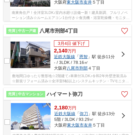
大阪府
東大阪市
友井
５丁目
南東角住戸！全洋室3LDK♪室内水廻り設備一新！建具新調、フルリノベ
ーション済み☆ルームエアコン1台付き☆食洗機・浴室乾燥機・モニター
ホン完備☆南向きバルコニー☆スーパー・ドラッグ...
八尾市刑部4丁目
売買 | 中古一戸建
3月4日 値下げ
2,140
万
円
近鉄大阪線
「
恩智
」駅 徒歩11分
- / 3LDK / 78.16㎡
大阪府
八尾市
刑部
４丁目
敷地間口ゆったり整形地☆2階建て♪車庫付3LDK♪令和2年外壁塗装済み
☆新規リフォーム済み☆全洋室6帖以上♪システムキッチン・TVモニター
ホン新調完備☆屋根裏収納付き♪開発分譲地内です♪
ハイマート弥刀
売買 | 中古マンション
2,180
万
円
近鉄大阪線
「
弥刀
」駅 徒歩13分
5階 / 3LDK / 93.29㎡
大阪府
東大阪市
友井
５丁目