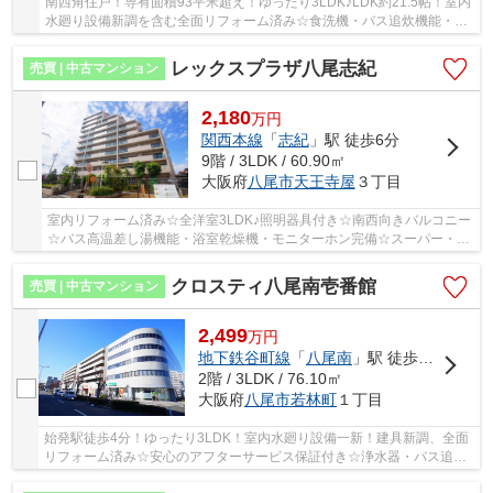
南西角住戸！専有面積93平米超え！ゆったり3LDK♪LDK約21.5帖！室内
水廻り設備新調を含む全面リフォーム済み☆食洗機・バス追炊機能・浴
室乾燥機完備☆南向きのバルコニーです☆
レックスプラザ八尾志紀
売買 | 中古マンション
2,180
万
円
関西本線
「
志紀
」駅 徒歩6分
9階 / 3LDK / 60.90㎡
大阪府
八尾市
天王寺屋
３丁目
室内リフォーム済み☆全洋室3LDK♪照明器具付き☆南西向きバルコニー
☆バス高温差し湯機能・浴室乾燥機・モニターホン完備☆スーパー・コ
ンビニ徒歩3分圏内です♪
クロスティ八尾南壱番館
売買 | 中古マンション
2,499
万
円
地下鉄谷町線
「
八尾南
」駅 徒歩4分
2階 / 3LDK / 76.10㎡
大阪府
八尾市
若林町
１丁目
始発駅徒歩4分！ゆったり3LDK！室内水廻り設備一新！建具新調、全面
リフォーム済み☆安心のアフターサービス保証付き☆浄水器・バス追炊
機能・浴室乾燥機完備☆照明器具付きです☆