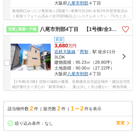
大阪府
八尾市
刑部
４丁目
敷地間口ゆったり整形地☆2階建て♪車庫付3LDK♪令和2年外壁塗装済み
☆新規リフォーム済み☆全洋室6帖以上♪システムキッチン・TVモニター
ホン新調完備☆屋根裏収納付き♪開発分譲地内です♪
八尾市刑部4丁目 【1号棟/全3棟】
売買 | 新築一戸建
新築
3,680
万
円
近鉄大阪線
「
恩智
」駅 徒歩11分
3LDK
建物面積：95.23㎡（28.80坪）
土地面積：90.00㎡（27.22坪）
大阪府
八尾市
刑部
４丁目
【1号棟/全3棟】控除や減税が優遇、長期優良住宅認定物件！建設住宅性
能評価付き☆安心の「耐震等級3」、夏は涼しく冬は暖かい「断熱等級
6」2階建て♪食洗機・浴室乾燥機完備☆LDKゆった...
2
2
1～2
該当物件数
件
販売数
件
件を表示
変更
絞り込み条件：
なし