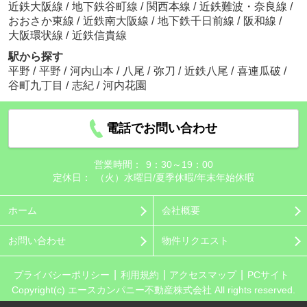
近鉄大阪線
/
地下鉄谷町線
/
関西本線
/
近鉄難波・奈良線
/
おおさか東線
/
近鉄南大阪線
/
地下鉄千日前線
/
阪和線
/
大阪環状線
/
近鉄信貴線
駅から探す
平野
/
平野
/
河内山本
/
八尾
/
弥刀
/
近鉄八尾
/
喜連瓜破
/
谷町九丁目
/
志紀
/
河内花園
電話でお問い合わせ
営業時間：
9：30～19：00
定休日：
（火）水曜日/夏季休暇/年末年始休暇
ホーム
会社概要
お問い合わせ
物件リクエスト
プライバシーポリシー
利用規約
アクセスマップ
PCサイト
Copyright(c) エースカンパニー不動産株式会社 All rights reserved.