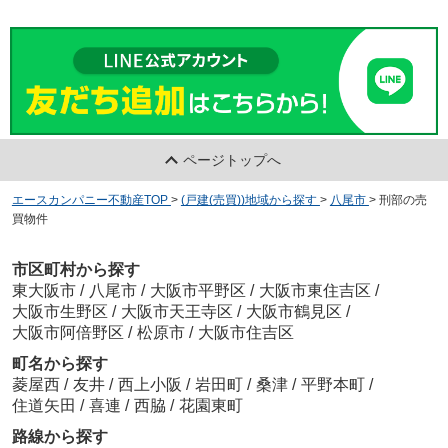
ページトップへ
エースカンパニー不動産TOP
>
(戸建(売買))地域から探す
>
八尾市
>
刑部の売
買物件
市区町村から探す
東大阪市
/
八尾市
/
大阪市平野区
/
大阪市東住吉区
/
大阪市生野区
/
大阪市天王寺区
/
大阪市鶴見区
/
大阪市阿倍野区
/
松原市
/
大阪市住吉区
町名から探す
菱屋西
/
友井
/
西上小阪
/
岩田町
/
桑津
/
平野本町
/
住道矢田
/
喜連
/
西脇
/
花園東町
路線から探す