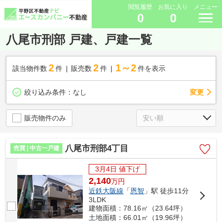
閲覧履歴
お気に入り
メニュー
0
0
八尾市刑部 戸建、戸建一覧
2
2
1～2
該当物件数
件
販売数
件
件を表示
変更
絞り込み条件：
なし
販売物件のみ
八尾市刑部4丁目
売買 | 中古一戸建
3月4日 値下げ
2,140
万
円
近鉄大阪線
「
恩智
」駅 徒歩11分
3LDK
建物面積：78.16㎡（23.64坪）
土地面積：66.01㎡（19.96坪）