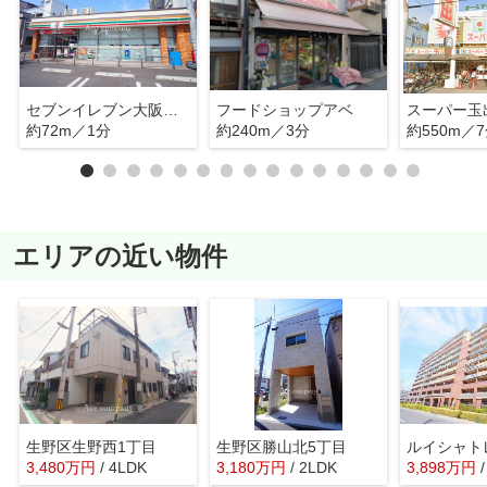
セブンイレブン大阪勝山南4丁目店
フードショップアベ
スーパー玉
約72m／1分
約240m／3分
約550m／
エリアの近い物件
生野区生野西1丁目
生野区勝山北5丁目
ルイシャト
3,480
万
円
/ 4LDK
3,180
万
円
/ 2LDK
3,898
万
円