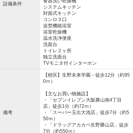
食器洗い乾燥機
設備条件
システムキッチン
対面式キッチン
コンロ３口
追焚機能浴室
浴室乾燥機
温水洗浄便座
洗面台
トイレ２ヶ所
独立洗面台
TVモニタ付インターホン
【校区】生野未来学園－徒歩12分（約95
0ｍ）
【主なお買い物施設】
・「セブンイレブン大阪勝山南4丁目
店」徒歩1分（約72ｍ）
備考
・「スーパー玉出大池店」徒歩7分（約5
50ｍ）
・「ドラッグアカカベ生野勝山店」徒歩
7分（約550ｍ）