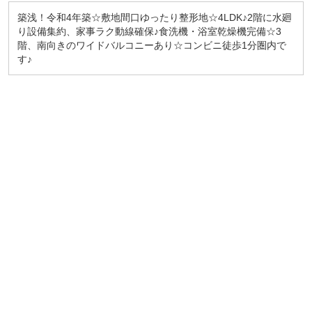
築浅！令和4年築☆敷地間口ゆったり整形地☆4LDK♪2階に水廻
り設備集約、家事ラク動線確保♪食洗機・浴室乾燥機完備☆3
階、南向きのワイドバルコニーあり☆コンビニ徒歩1分圏内で
す♪