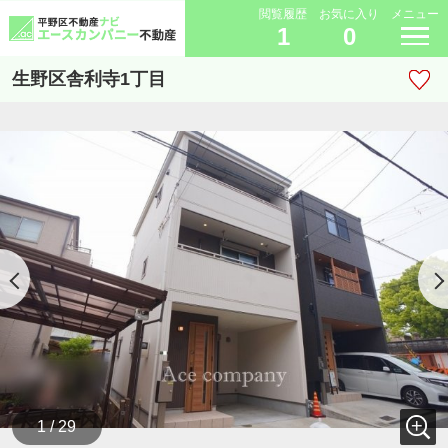
閲覧履歴
お気に入り
メニュー
1
0
生野区舎利寺1丁目
1 / 29