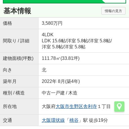
基本情報
情報の見方
価格
3,580万円
4LDK
間取り / 詳細
LDK 15.6帖
/
洋室 5.8帖
/
洋室 5.8帖
/
洋室 5.8帖
/
洋室 5.8帖
建物面積(坪数)
111.78㎡(33.81坪)
向き
北
築年月
2022年 8月(築4年)
種別 / 構造
中古一戸建 / 木造
所在地
大阪府
大阪市生野区
舎利寺
１丁目
交通
大阪環状線
「
桃谷
」駅 徒歩19分