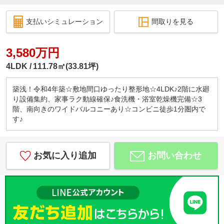
支払いシミュレーション
間取りを見る
3,580万円
4LDK
111.78㎡(33.81坪)
築浅！令和4年築☆敷地間口ゆったり整形地☆4LDK♪2階に水廻
り設備集約、家事ラク動線確保♪食洗機・浴室乾燥機完備☆3
階、南向きのワイドバルコニーあり☆コンビニ徒歩1分圏内で
す♪
お気に入り追加
お問い合わせ