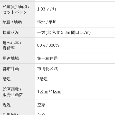
私道負担面積 /
1.03㎡ / 無
セットバック
地目 / 地勢
宅地 / 平坦
接道状況
一方(北 私道 3.8m 間口 5.7m)
建ぺい率 /
80% / 300%
容積率
用途地域
第一種住居
都市計画
市街化区域
階建
3階建
総区画数 /
1区画 / 1区画
販売区画数
現況
空家