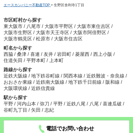
エースカンパニー不動産TOP
>
生野区舎利寺1丁目
市区町村から探す
東大阪市
/
八尾市
/
大阪市平野区
/
大阪市東住吉区
/
大阪市生野区
/
大阪市天王寺区
/
大阪市阿倍野区
/
大阪市鶴見区
/
松原市
/
大阪市住吉区
町名から探す
西脇
/
桑津
/
喜連
/
友井
/
岩田町
/
菱屋西
/
西上小阪
/
住道矢田
/
平野本町
/
上本町
路線から探す
近鉄大阪線
/
地下鉄谷町線
/
関西本線
/
近鉄難波・奈良線
/
おおさか東線
/
近鉄南大阪線
/
地下鉄千日前線
/
阪和線
/
大阪環状線
/
近鉄信貴線
駅から探す
平野
/
河内山本
/
弥刀
/
平野
/
近鉄八尾
/
八尾
/
喜連瓜破
/
谷町九丁目
/
矢田
/
志紀
電話でお問い合わせ