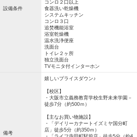
コンロ２口以上
設備条件
食器洗い乾燥機
システムキッチン
コンロ３口
追焚機能浴室
浴室乾燥機
温水洗浄便座
洗面台
トイレ２ヶ所
独立洗面台
TVモニタ付インターホン
嬉しいプライスダウン♪
【校区】
・大阪市立義務教育学校生野未来学園－
徒歩7分（約500ｍ）
【主なお買い物施設】
・「デイリーカナートイズミヤ国分町
店」徒歩5分（約350ｍ）
備考
・「ライフ寺田町駅前店」徒歩5分（約4