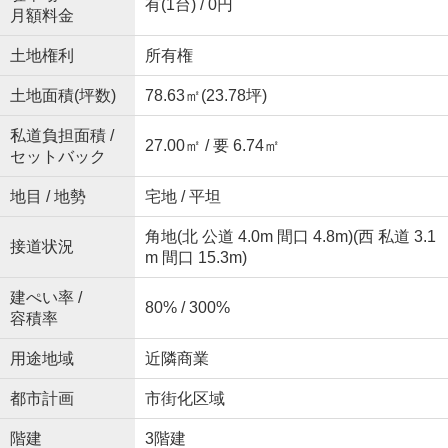
有(1台) / 0円
月額料金
土地権利
所有権
土地面積(坪数)
78.63㎡(23.78坪)
私道負担面積 /
27.00㎡ / 要 6.74㎡
セットバック
地目 / 地勢
宅地 / 平坦
角地(北 公道 4.0m 間口 4.8m)(西 私道 3.1
接道状況
m 間口 15.3m)
建ぺい率 /
80% / 300%
容積率
用途地域
近隣商業
都市計画
市街化区域
階建
3階建