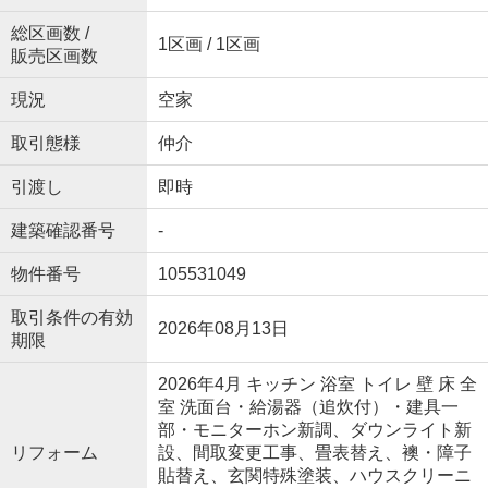
総区画数 /
1区画 / 1区画
販売区画数
現況
空家
取引態様
仲介
引渡し
即時
建築確認番号
-
物件番号
105531049
取引条件の有効
2026年08月13日
期限
2026年4月 キッチン 浴室 トイレ 壁 床 全
室 洗面台・給湯器（追炊付）・建具一
部・モニターホン新調、ダウンライト新
リフォーム
設、間取変更工事、畳表替え、襖・障子
貼替え、玄関特殊塗装、ハウスクリーニ