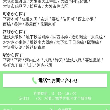
大阪市生野区
/
大阪市天王寺区
/
大阪市阿倍野区
/
大阪市鶴見区
/
松原市
/
大阪市住吉区
町名から探す
平野本町
/
住道矢田
/
友井
/
喜連
/
岩田町
/
西上小阪
/
西脇
/
桑津
/
菱屋西
/
花園東町
路線から探す
近鉄大阪線
/
地下鉄谷町線
/
関西本線
/
近鉄難波・奈良線
/
おおさか東線
/
近鉄南大阪線
/
地下鉄千日前線
/
阪和線
/
大阪環状線
/
近鉄信貴線
駅から探す
平野
/
平野
/
河内山本
/
八尾
/
弥刀
/
近鉄八尾
/
喜連瓜破
/
谷町九丁目
/
志紀
/
河内花園
電話でお問い合わせ
営業時間：
9：30～19：00
定休日：
（火）水曜日/夏季休暇/年末年始休暇
ホーム
会社概要