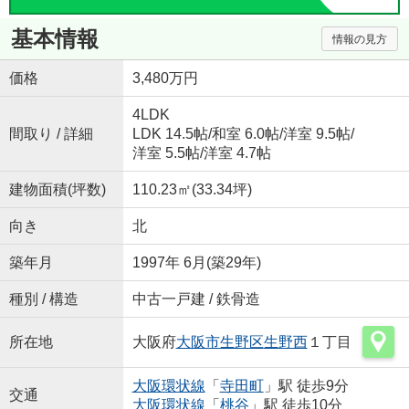
基本情報
情報の見方
価格
3,480万円
4LDK
間取り / 詳細
LDK 14.5帖
/
和室 6.0帖
/
洋室 9.5帖
/
洋室 5.5帖
/
洋室 4.7帖
建物面積(坪数)
110.23㎡(33.34坪)
向き
北
築年月
1997年 6月(築29年)
種別 / 構造
中古一戸建 / 鉄骨造
所在地
大阪府
大阪市生野区
生野西
１丁目
大阪環状線
「
寺田町
」駅 徒歩9分
交通
大阪環状線
「
桃谷
」駅 徒歩10分