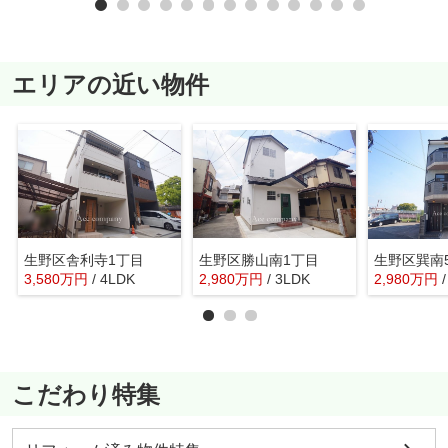
エリアの近い物件
生野区舎利寺1丁目
生野区勝山南1丁目
生野区巽南
3,580
万
円
/ 4LDK
2,980
万
円
/ 3LDK
2,980
万
円
こだわり特集