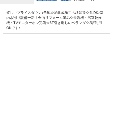
嬉しいプライスダウン♪角地☆旭化成施工の鉄骨造☆4LDK♪室
内水廻り設備一新！全面リフォーム済み☆食洗機・浴室乾燥
機・TVモニターホン完備☆3F引き廻しのベランダ☆2駅利用
OKです♪