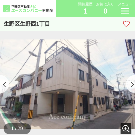
閲覧履歴
お気に入り
メニュー
1
0
生野区生野西1丁目
1 / 29