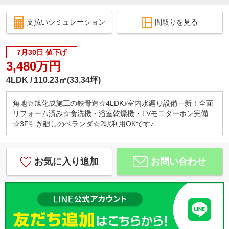
支払いシミュレーション
間取りを見る
7月30日 値下げ
3,480万円
4LDK
110.23㎡(33.34坪)
角地☆旭化成施工の鉄骨造☆4LDK♪室内水廻り設備一新！全面
リフォーム済み☆食洗機・浴室乾燥機・TVモニターホン完備
☆3F引き廻しのベランダ☆2駅利用OKです♪
お気に入り追加
お問い合わせ