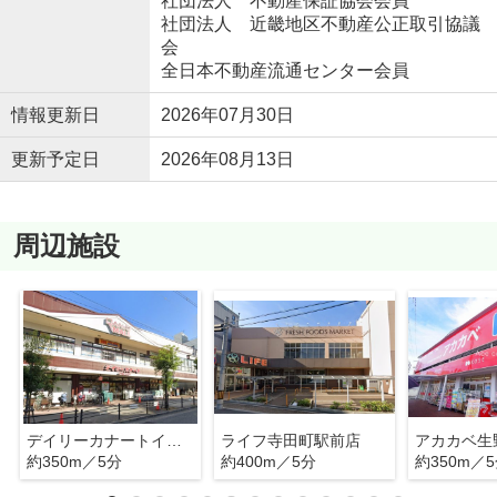
社団法人 不動産保証協会会員
社団法人 近畿地区不動産公正取引協議
会
全日本不動産流通センター会員
情報更新日
2026年07月30日
更新予定日
2026年08月13日
周辺施設
デイリーカナートイズミヤ国分町店
ライフ寺田町駅前店
アカカベ生
約350m／5分
約400m／5分
約350m／