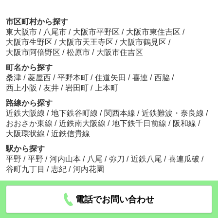
市区町村から探す
東大阪市
/
八尾市
/
大阪市平野区
/
大阪市東住吉区
/
大阪市生野区
/
大阪市天王寺区
/
大阪市鶴見区
/
大阪市阿倍野区
/
松原市
/
大阪市住吉区
町名から探す
桑津
/
菱屋西
/
平野本町
/
住道矢田
/
喜連
/
西脇
/
西上小阪
/
友井
/
岩田町
/
上本町
路線から探す
近鉄大阪線
/
地下鉄谷町線
/
関西本線
/
近鉄難波・奈良線
/
おおさか東線
/
近鉄南大阪線
/
地下鉄千日前線
/
阪和線
/
大阪環状線
/
近鉄信貴線
駅から探す
平野
/
平野
/
河内山本
/
八尾
/
弥刀
/
近鉄八尾
/
喜連瓜破
/
谷町九丁目
/
志紀
/
河内花園
電話でお問い合わせ