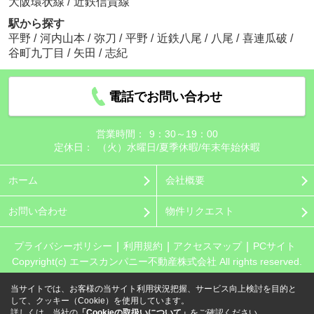
大阪環状線
/
近鉄信貴線
駅から探す
平野
/
河内山本
/
弥刀
/
平野
/
近鉄八尾
/
八尾
/
喜連瓜破
/
谷町九丁目
/
矢田
/
志紀
電話でお問い合わせ
営業時間：
9：30～19：00
定休日：
（火）水曜日/夏季休暇/年末年始休暇
ホーム
会社概要
お問い合わせ
物件リクエスト
プライバシーポリシー
利用規約
アクセスマップ
PCサイト
Copyright(c) エースカンパニー不動産株式会社 All rights reserved.
当サイトでは、お客様の当サイト利用状況把握、サービス向上検討を目的と
して、クッキー（Cookie）を使用しています。
詳しくは、当社の
「Cookieの取扱いについて」
をご確認ください。