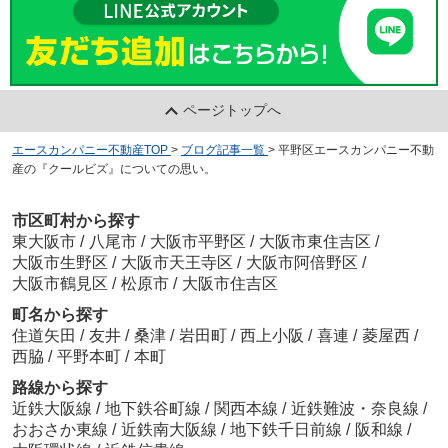
ページトップへ
エースカンパニー不動産TOP
>
ブログ記事一覧
>
平野区エースカンパニー不動
産の『クールビズ』についての思い。
市区町村から探す
東大阪市
/
八尾市
/
大阪市平野区
/
大阪市東住吉区
/
大阪市生野区
/
大阪市天王寺区
/
大阪市阿倍野区
/
大阪市鶴見区
/
松原市
/
大阪市住吉区
町名から探す
住道矢田
/
友井
/
桑津
/
岩田町
/
西上小阪
/
喜連
/
菱屋西
/
西脇
/
平野本町
/
本町
路線から探す
近鉄大阪線
/
地下鉄谷町線
/
関西本線
/
近鉄難波・奈良線
/
おおさか東線
/
近鉄南大阪線
/
地下鉄千日前線
/
阪和線
/