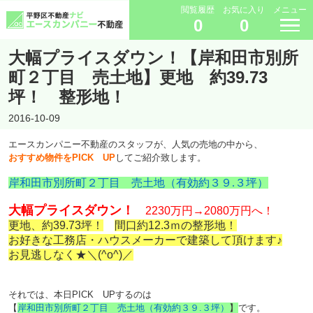
閲覧履歴
お気に入り
メニュー
0
0
大幅プライスダウン！【岸和田市別所
町２丁目 売土地】更地 約39.73
坪！ 整形地！
2016-10-09
エースカンパニー不動産のスタッフが、人気の売地の中から、
おすすめ物件をPICK UP
してご紹介致します。
岸和田市別所町２丁目 売土地（有効約３９.３坪）
大幅プライスダウン！
2230万円→2080
万円へ！
更地、約39.73坪！
間口約12.3ｍの整形地！
お好きな工務店・ハウスメーカーで建築して頂けます♪
お見逃しなく★＼(^o^)／
それでは、本日PICK UPするのは
【
岸和田市別所町２丁目 売土地（有効約３９.３坪）
】
です。