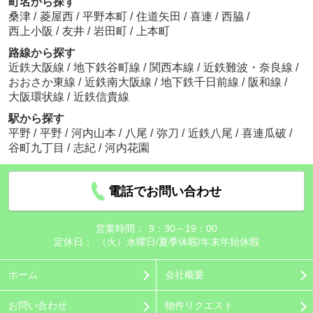
町名から探す
桑津
/
菱屋西
/
平野本町
/
住道矢田
/
喜連
/
西脇
/
西上小阪
/
友井
/
岩田町
/
上本町
路線から探す
近鉄大阪線
/
地下鉄谷町線
/
関西本線
/
近鉄難波・奈良線
/
おおさか東線
/
近鉄南大阪線
/
地下鉄千日前線
/
阪和線
/
大阪環状線
/
近鉄信貴線
駅から探す
平野
/
平野
/
河内山本
/
八尾
/
弥刀
/
近鉄八尾
/
喜連瓜破
/
谷町九丁目
/
志紀
/
河内花園
電話でお問い合わせ
営業時間：
9：30～19：00
定休日：
（火）水曜日/夏季休暇/年末年始休暇
ホーム
会社概要
お問い合わせ
物件リクエスト