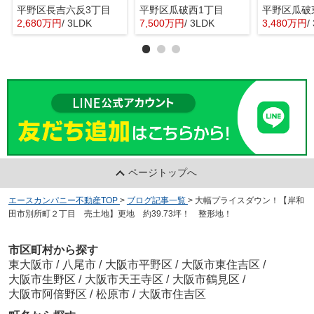
平野区長吉六反3丁目
平野区瓜破西1丁目
平野区瓜破
2,680万円
/ 3LDK
7,500万円
/ 3LDK
3,480万円
/
ページトップへ
エースカンパニー不動産TOP
>
ブログ記事一覧
>
大幅プライスダウン！【岸和
田市別所町２丁目 売土地】更地 約39.73坪！ 整形地！
市区町村から探す
東大阪市
/
八尾市
/
大阪市平野区
/
大阪市東住吉区
/
大阪市生野区
/
大阪市天王寺区
/
大阪市鶴見区
/
大阪市阿倍野区
/
松原市
/
大阪市住吉区