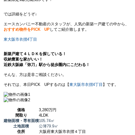
では詳細をどうぞ↓
エースカンパニー不動産のスタッフが、人気の新築一戸建ての中から、
おすすめ物件をPICK UP
してご紹介致します。
東大阪市衣摺4丁目
新築戸建て４ＬＤＫを探している！
収納豊富な家がいい！
近鉄大阪線「弥刀」駅から徒歩圏内にこだわる！
そんな、方は是非ご相談ください。
それでは、本日PICK UPするのは【
東大阪市衣摺4丁目
】です。
価格
3,280万円
間取り
4LDK
建物面積・専有面積
105.74㎡
土地面積
公簿79.9㎡
住所
大阪府東大阪市衣摺４丁目