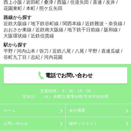
西上小阪
/
岩田町
/
桑津
/
西脇
/
住道矢田
/
喜連
/
友井
/
花園東町
/
本町
/
照ケ丘矢田
路線から探す
近鉄大阪線
/
地下鉄谷町線
/
関西本線
/
近鉄難波・奈良線
/
おおさか東線
/
近鉄南大阪線
/
地下鉄千日前線
/
阪和線
/
大阪環状線
/
近鉄信貴線
駅から探す
平野
/
河内山本
/
弥刀
/
近鉄八尾
/
八尾
/
平野
/
喜連瓜破
/
谷町九丁目
/
志紀
/
河内花園
電話でお問い合わせ
営業時間：
9：30～19：00
定休日：
（火）水曜日/夏季休暇/年末年始休暇
ホーム
会社概要
お問い合わせ
物件リクエスト