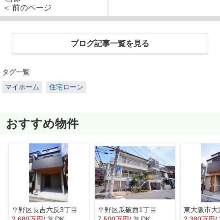
＜ 前のページ
ブログ記事一覧を見る
タグ一覧
マイホーム
住宅ローン
おすすめ物件
平野区長吉六反3丁目
平野区瓜破西1丁目
東大阪市大
2,680万円
/ 3LDK
7,500万円
/ 3LDK
2,380万円
/