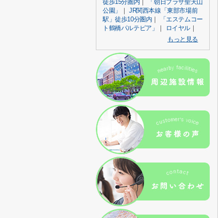
徒歩15分圏内
｜
「朝日プラザ聖天山
公園」
｜
JR関西本線「東部市場前
駅」徒歩10分圏内
｜
「エステムコー
ト鶴橋パルテピア」
｜
ロイヤル
｜
もっと見る