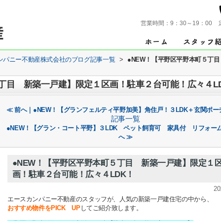
営業時間：
9：30～19：00
ンパニー不動産株式会社のブログ記事一覧
>
●NEW！【平野区平野本町５丁
５丁目 新築一戸建】限定１区画！駐車２台可能！広々４L
≪ 前へ｜●NEW！【グランフェルティ平野加美】角住戸！３LDK＋玄関ポー
記事一覧
●NEW！【グラン・コート平野】３LDK ペット飼育可 家具付 リフォー
へ ≫
●NEW！【平野区平野本町５丁目 新築一戸建】限定１
画！駐車２台可能！広々４LDK！
20
エースカンパニー不動産のスタッフが、人気の新築一戸建住宅の中から、
おすすめ物件をPICK UP
してご紹介致します。