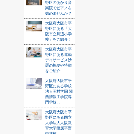
野区のあかり音
楽院でピアノを
始めませんか？
大阪府大阪市平
野区にある「大
阪市立川辺小学
校」をご紹介！
大阪府大阪市平
野区にある運動
デイサービス沙
羅の概要や特徴
をご紹介
大阪府大阪市平
野区にある学校
法人岡村学園 関
西情報工学院専
門学校...
大阪府大阪市平
野区にある国立
大学法人大阪教
育大学附属平野
中学校...