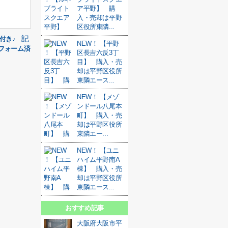
ア平野】 購
入・売却は平野
区役所東隣...
記
付き♪
NEW！ 【平野
フォーム済
区長吉六反3丁
目】 購入・売
却は平野区役所
東隣エース...
NEW！ 【メゾ
ンドール八尾本
町】 購入・売
却は平野区役所
東隣エー...
NEW！ 【ユニ
ハイム平野南A
棟】 購入・売
却は平野区役所
東隣エース...
おすすめ記事
大阪府大阪市平