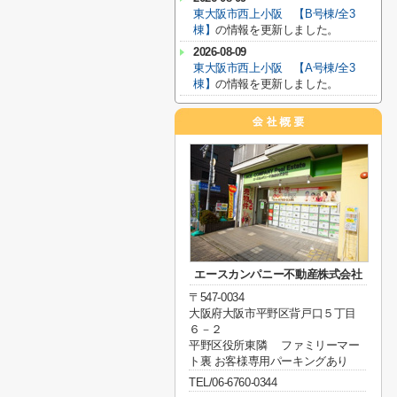
東大阪市西上小阪 【B号棟/全3
棟】
の情報を更新しました。
2026-08-09
東大阪市西上小阪 【A号棟/全3
棟】
の情報を更新しました。
エースカンパニー不動産株式会社
〒547-0034
大阪府大阪市平野区背戸口５丁目
６－２
平野区役所東隣 ファミリーマー
ト裏 お客様専用パーキングあり
TEL/06-6760-0344