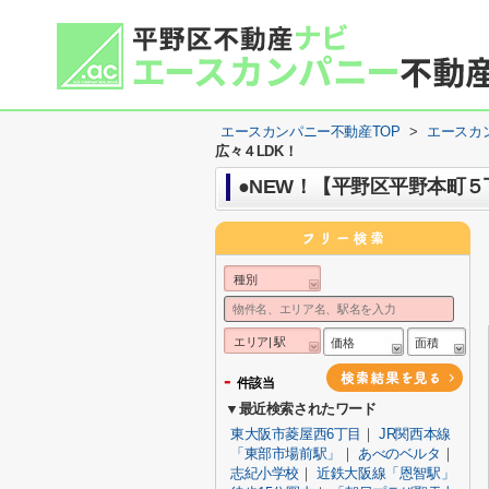
エースカンパニー不動産TOP
>
エースカ
広々４LDK！
●NEW！【平野区平野本町
種別
エリア| 駅
価格
面積
-
件該当
▼最近検索されたワード
東大阪市菱屋西6丁目
｜
JR関西本線
「東部市場前駅」
｜
あべのベルタ
｜
志紀小学校
｜
近鉄大阪線「恩智駅」