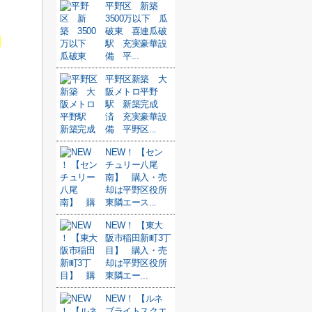
平野区 新築
3500万以下 瓜
破東 喜連瓜破
！
駅 充実豪華設
備 平...
平野区新築 大
阪メトロ平野
駅 新築完成
済 充実豪華設
備 平野区...
NEW！ 【セン
チュリー八尾
南】 購入・売
却は平野区役所
東隣エース...
NEW！ 【東大
阪市稲田新町3丁
目】 購入・売
却は平野区役所
東隣エー...
NEW！ 【ルネ
ブライトスクエ