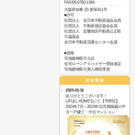
FAX/06-6760-1344
大阪府知事 (3) 第56411号
■許可
社団法人 全日本不動産協会会員
社団法人 不動産保証協会会員
社団法人 近畿地区不動産公正取
引協議会
全日本不動産流通センター会員
■資格
宅地建物取引士証
住宅ローンアドバイザー登録者証
宅地建物取引業人権指導員
2025-02-16
ありがとうございます！
LIFULL HOME'Sにて【平野区】
2024年7月～2024年12月期掲載の中
古一戸建て・中古マンション