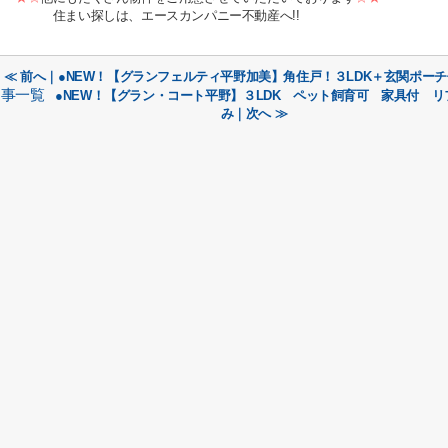
住まい探しは、エースカンパニー不動産へ!!
≪ 前へ｜●NEW！【グランフェルティ平野加美】角住戸！３LDK＋玄関ポーチ
事一覧
●NEW！【グラン・コート平野】３LDK ペット飼育可 家具付 リ
み｜次へ ≫