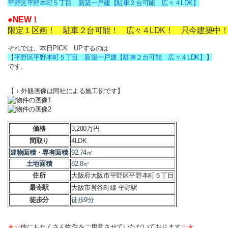
平野区平野本町５丁目 新築一戸建【駐車２台可能 広々４LDK】
●NEW！
限定１区画！ 駐車２台可能！ 広々４LDK！ 只今建築中
それでは、本日PICK UPするのは
【
平野区平野本町５丁目 新築一戸建【駐車２台可能 広々４LDK】
】
です。
【 ↓ 外観画像は同社による施工例です】
価格
3,280万円
間取り
4LDK
建物面積・専有面積
92.74㎡
土地面積
82.8㎡
住所
大阪府大阪市平野区平野本町５丁目
最寄駅
大阪市営谷町線 平野駅
徒歩分
徒歩9分
★☆
他にもたくさん物件をご用意させていただいております
☆★