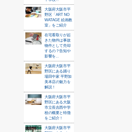
大阪府大阪市平
野区「ART NO
WATAGE 絵画教
室」をご紹介
在宅看取りが起
きた物件は事故
物件として売却
するの？告知や
影響を...
大阪府大阪市平
野区にある踊り
場田中家 平野加
美本店の魅力を
解説！
大阪府大阪市平
野区にある大阪
市立長吉西中学
校の概要と特徴
をご紹介！
大阪府大阪市平