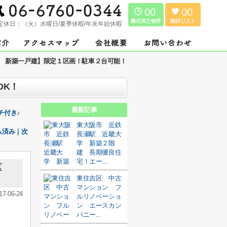
00
00
定休日：
（火）水曜日/夏季休暇/年末年始休暇
目 新築一戸建】限定１区画！駐車２台可能！
DK！
最新記事
チ付き♪
東大阪市 近鉄
ム済み｜次
長瀬駅 近畿大
学 新築２階
建 長期優良住
宅！エー...
区
東住吉区 中古
マンション フ
17-06-24
ルリノベーショ
ン エースカン
パニー...