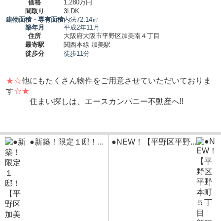
価格
1,280万円
間取り
3LDK
建物面積・専有面積
内法72.14㎡
築年月
平成2年11月
住所
大阪府大阪市平野区加美南４丁目
最寄駅
関西本線 加美駅
徒歩分
徒歩11分
★☆
他にもたくさん物件をご用意させていただいておりま
す
☆★
住まい探しは、エースカンパニー不動産へ!!
●新築！限定１邸！...
●NEW！【平野区平野...