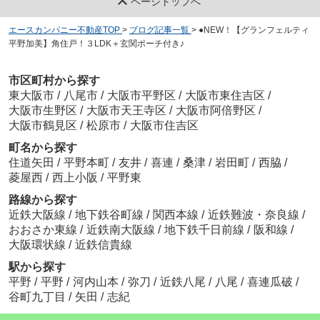
ページトップへ
エースカンパニー不動産TOP
>
ブログ記事一覧
>
●NEW！【グランフェルティ
平野加美】角住戸！３LDK＋玄関ポーチ付き♪
市区町村から探す
東大阪市
/
八尾市
/
大阪市平野区
/
大阪市東住吉区
/
大阪市生野区
/
大阪市天王寺区
/
大阪市阿倍野区
/
大阪市鶴見区
/
松原市
/
大阪市住吉区
町名から探す
住道矢田
/
平野本町
/
友井
/
喜連
/
桑津
/
岩田町
/
西脇
/
菱屋西
/
西上小阪
/
平野東
路線から探す
近鉄大阪線
/
地下鉄谷町線
/
関西本線
/
近鉄難波・奈良線
/
おおさか東線
/
近鉄南大阪線
/
地下鉄千日前線
/
阪和線
/
大阪環状線
/
近鉄信貴線
駅から探す
平野
/
平野
/
河内山本
/
弥刀
/
近鉄八尾
/
八尾
/
喜連瓜破
/
谷町九丁目
/
矢田
/
志紀