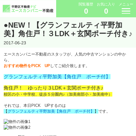
閲覧履歴
お気に入り
メニュー
0
0
●NEW！【グランフェルティ平野加
美】角住戸！３LDK＋玄関ポーチ付き♪
2017-06-23
エースカンパニー不動産のスタッフが、人気の中古マンションの中か
ら、
おすすめ物件をPICK UP
してご紹介致します。
グランフェルティ平野加美【角住戸 ポーチ付】
角住戸！ ゆったり３LDK＋玄関ポーチ付き♪
校区の小・中学校、徒歩５分圏内♪（加美南部小・加美南中）
それでは、本日PICK UPするのは
【
グランフェルティ平野加美【角住戸 ポーチ付】
】
です。