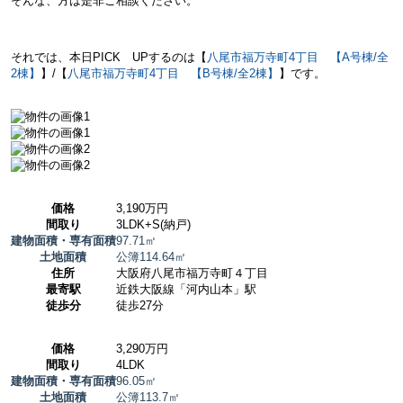
そんな、方は是非ご相談ください。
それでは、本日PICK UPするのは【
八尾市福万寺町4丁目 【A号棟/全
2棟】
】/
【
八尾市福万寺町4丁目 【B号棟/全2棟】
】です。
価格
3,190万円
間取り
3LDK+S(納戸)
建物面積・専有面積
97.71㎡
土地面積
公簿114.64㎡
住所
大阪府八尾市福万寺町４丁目
最寄駅
近鉄大阪線「河内山本」駅
徒歩分
徒歩27分
価格
3,290万円
間取り
4LDK
建物面積・専有面積
96.05㎡
土地面積
公簿113.7㎡