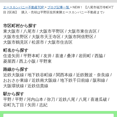
エースカンパニー不動産TOP
>
ブログ記事一覧
>
NEW！ 【八尾市福万寺町4丁
目 2区画】 購入・売却は平野区役所東隣エースカンパニー不動産まで♪
市区町村から探す
東大阪市
/
八尾市
/
大阪市平野区
/
大阪市東住吉区
/
大阪市生野区
/
大阪市天王寺区
/
大阪市阿倍野区
/
大阪市鶴見区
/
松原市
/
大阪市住吉区
町名から探す
住道矢田
/
平野本町
/
友井
/
喜連
/
桑津
/
岩田町
/
西脇
/
菱屋西
/
西上小阪
/
平野東
路線から探す
近鉄大阪線
/
地下鉄谷町線
/
関西本線
/
近鉄難波・奈良線
/
おおさか東線
/
近鉄南大阪線
/
地下鉄千日前線
/
阪和線
/
大阪環状線
/
近鉄信貴線
駅から探す
平野
/
平野
/
河内山本
/
弥刀
/
近鉄八尾
/
八尾
/
喜連瓜破
/
谷町九丁目
/
矢田
/
志紀