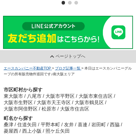
ページトップへ
エースカンパニー不動産TOP
>
ブログ記事一覧
>
本日はエースカンパニーグル
ープの所有販売物件巡回です♪南大阪エリア
市区町村から探す
東大阪市
/
八尾市
/
大阪市平野区
/
大阪市東住吉区
/
大阪市生野区
/
大阪市天王寺区
/
大阪市鶴見区
/
大阪市阿倍野区
/
松原市
/
大阪市住吉区
町名から探す
桑津
/
住道矢田
/
平野本町
/
友井
/
喜連
/
岩田町
/
西脇
/
菱屋西
/
西上小阪
/
照ケ丘矢田