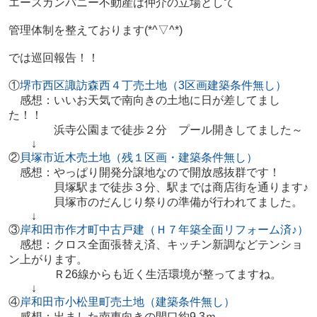
エースカンパニー不動産は仲介の立場として
管理体制を整えております(*^▽^*)
では巡回報告！！
①
堺市西区諏訪森西４丁売土地（3区画建築条件無し）
感想：いいお天気で南向きの土地に日が差してまし
た！！
浜寺公園まで徒歩２分 プール開きしてました～
↓
②
貝塚市近木売土地（残１区画・建築条件無し）
感想：やっぱり開発分譲地なので開放感抜群です！
貝塚駅まで徒歩３分、駅までは商店街を通ります♪
貝塚市のだんじり祭りの準備が行われてました。
↓
③
岸和田市作才町中古戸建（Ｈ７年築全面リフォーム済♪）
感想：クロス全面張替え済、キッチン新調などテンショ
ン上がります。
Ｒ26線からも近く生活環境が整ってますね。
↓
④
岸和田市小松里町売土地（建築条件無し）
感想：出ました南東向きの間口約9.3ｍ