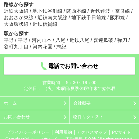
路線から探す
近鉄大阪線
/
地下鉄谷町線
/
関西本線
/
近鉄難波・奈良線
/
おおさか東線
/
近鉄南大阪線
/
地下鉄千日前線
/
阪和線
/
大阪環状線
/
近鉄信貴線
駅から探す
平野
/
平野
/
河内山本
/
八尾
/
近鉄八尾
/
喜連瓜破
/
弥刀
/
谷町九丁目
/
河内花園
/
志紀
電話でお問い合わせ
営業時間：
9：30～19：00
定休日：
（火）水曜日/夏季休暇/年末年始休暇
ホーム
会社概要
お問い合わせ
物件リクエスト
プライバシーポリシー
利用規約
アクセスマップ
PCサイト