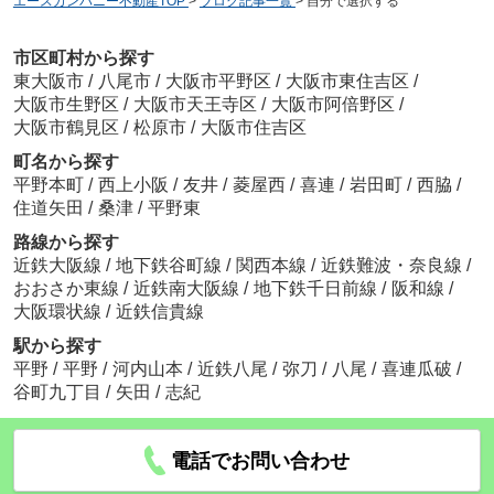
エースカンパニー不動産TOP
>
ブログ記事一覧
>
自分で選択する
市区町村から探す
東大阪市
/
八尾市
/
大阪市平野区
/
大阪市東住吉区
/
大阪市生野区
/
大阪市天王寺区
/
大阪市阿倍野区
/
大阪市鶴見区
/
松原市
/
大阪市住吉区
町名から探す
平野本町
/
西上小阪
/
友井
/
菱屋西
/
喜連
/
岩田町
/
西脇
/
住道矢田
/
桑津
/
平野東
路線から探す
近鉄大阪線
/
地下鉄谷町線
/
関西本線
/
近鉄難波・奈良線
/
おおさか東線
/
近鉄南大阪線
/
地下鉄千日前線
/
阪和線
/
大阪環状線
/
近鉄信貴線
駅から探す
平野
/
平野
/
河内山本
/
近鉄八尾
/
弥刀
/
八尾
/
喜連瓜破
/
谷町九丁目
/
矢田
/
志紀
電話でお問い合わせ