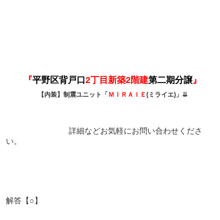
『
平野区背戸口
2丁目新築2階建
第二期分譲
』
【内装】制震ユニット「
ＭＩＲＡＩＥ
(ミライエ)」⇊
詳細などお気軽にお問い合わせくださ
い。
解答【○】