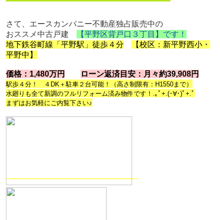
さて、エースカンパニー不動産独占販売中の
おススメ中古戸建
【平野区背戸口３丁目】です！
地下鉄谷町線「平野駅」徒歩４分
【校区：新平野西小・
平野中】
価格：1,480万円
ローン返済目安：月々約39,908円
駅歩４分！ ４DK＋駐車２台可能！（高さ制限有：H1550まで）
水廻りも全て新調のフルリフォーム済み物件です！.｡ﾟ+.(･∀･)ﾟ+.ﾟ
まずはお気軽にご内覧下さい♪