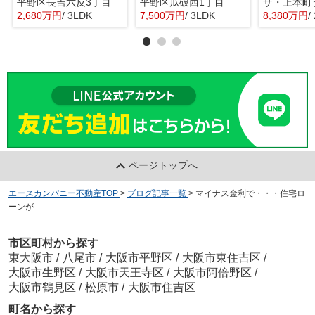
平野区長吉六反3丁目
平野区瓜破西1丁目
ザ・上本町
2,680万円
/ 3LDK
7,500万円
/ 3LDK
8,380万円
/
ページトップへ
エースカンパニー不動産TOP
>
ブログ記事一覧
>
マイナス金利で・・・住宅ロ
ーンが
市区町村から探す
東大阪市
/
八尾市
/
大阪市平野区
/
大阪市東住吉区
/
大阪市生野区
/
大阪市天王寺区
/
大阪市阿倍野区
/
大阪市鶴見区
/
松原市
/
大阪市住吉区
町名から探す