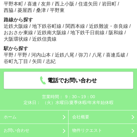
平野本町
/
喜連
/
友井
/
西上小阪
/
住道矢田
/
岩田町
/
西脇
/
菱屋西
/
桑津
/
平野東
路線から探す
近鉄大阪線
/
地下鉄谷町線
/
関西本線
/
近鉄難波・奈良線
/
おおさか東線
/
近鉄南大阪線
/
地下鉄千日前線
/
阪和線
/
大阪環状線
/
近鉄信貴線
駅から探す
平野
/
平野
/
河内山本
/
近鉄八尾
/
弥刀
/
八尾
/
喜連瓜破
/
谷町九丁目
/
矢田
/
志紀
電話でお問い合わせ
営業時間：
9：30～19：00
定休日：
（火）水曜日/夏季休暇/年末年始休暇
ホーム
会社概要
お問い合わせ
物件リクエスト