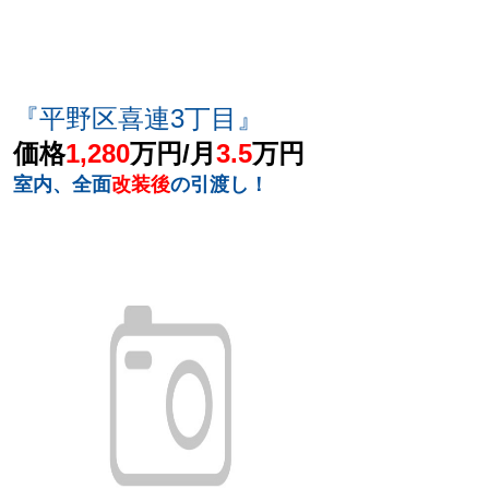
『平野区喜連3丁目』
価格
1,280
万円/月
3.5
万円
室内、全面
改装後
の引渡し！