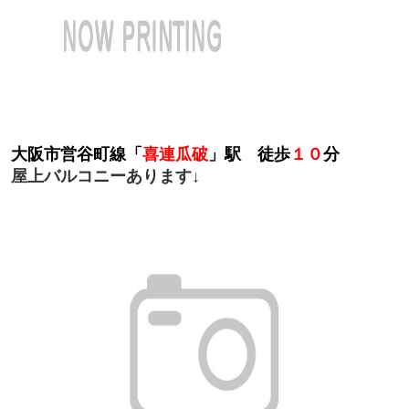
大阪市営谷町線「
喜連瓜破
」駅 徒歩
１０
分
屋上バルコニーあります↓