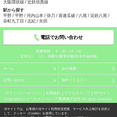
大阪環状線
/
近鉄信貴線
駅から探す
平野
/
平野
/
河内山本
/
弥刀
/
喜連瓜破
/
八尾
/
近鉄八尾
/
谷町九丁目
/
志紀
/
矢田
電話でお問い合わせ
営業時間：
9：30～19：00
定休日：
（火）水曜日/夏季休暇/年末年始休暇
ホーム
会社概要
お問い合わせ
物件リクエスト
プライバシーポリシー
利用規約
アクセスマップ
PCサイト
Copyright(c) エースカンパニー不動産株式会社 All rights reserved.
当サイトでは、お客様の当サイト利用状況把握、サービス向上検討を目的と
して、クッキー（Cookie）を使用しています。