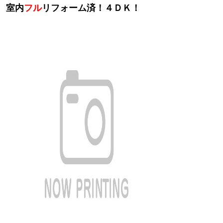
室内
フル
リフォーム済！４ＤＫ！