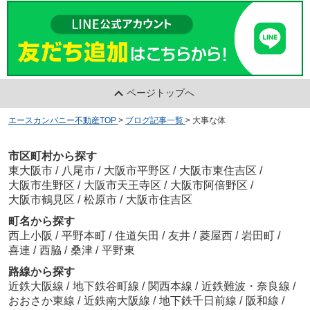
ページトップへ
エースカンパニー不動産TOP
>
ブログ記事一覧
>
大事な体
市区町村から探す
東大阪市
/
八尾市
/
大阪市平野区
/
大阪市東住吉区
/
大阪市生野区
/
大阪市天王寺区
/
大阪市阿倍野区
/
大阪市鶴見区
/
松原市
/
大阪市住吉区
町名から探す
西上小阪
/
平野本町
/
住道矢田
/
友井
/
菱屋西
/
岩田町
/
喜連
/
西脇
/
桑津
/
平野東
路線から探す
近鉄大阪線
/
地下鉄谷町線
/
関西本線
/
近鉄難波・奈良線
/
おおさか東線
/
近鉄南大阪線
/
地下鉄千日前線
/
阪和線
/