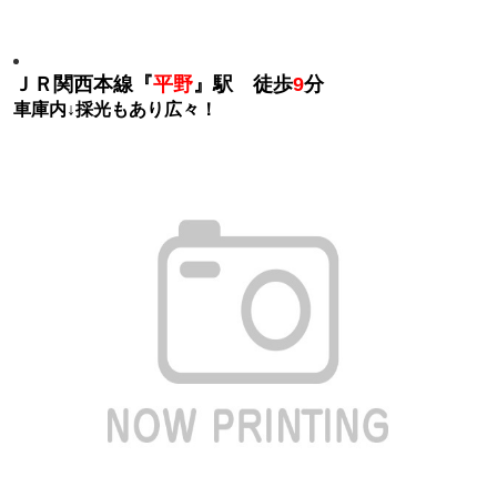
ＪＲ関西本線『
平野
』駅 徒歩
9
分
車庫内↓採光もあり広々！