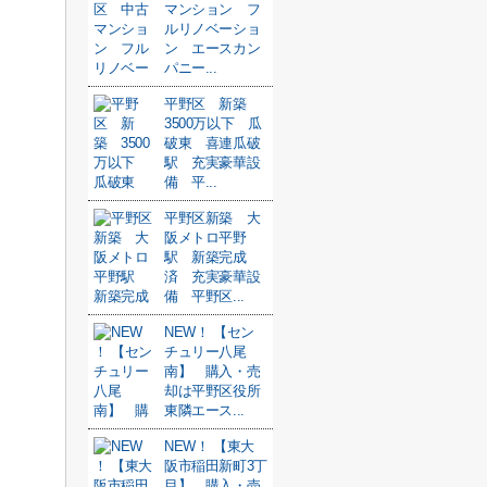
マンション フ
ルリノベーショ
ン エースカン
パニー...
平野区 新築
3500万以下 瓜
破東 喜連瓜破
駅 充実豪華設
備 平...
平野区新築 大
阪メトロ平野
駅 新築完成
済 充実豪華設
備 平野区...
NEW！ 【セン
チュリー八尾
南】 購入・売
却は平野区役所
東隣エース...
NEW！ 【東大
阪市稲田新町3丁
目】 購入・売