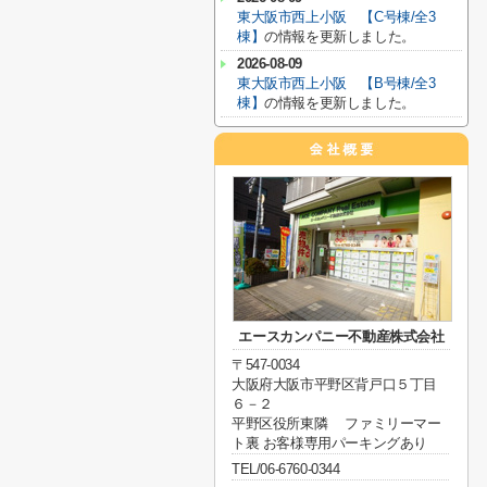
東大阪市西上小阪 【C号棟/全3
棟】
の情報を更新しました。
2026-08-09
東大阪市西上小阪 【B号棟/全3
棟】
の情報を更新しました。
エースカンパニー不動産株式会社
〒547-0034
大阪府大阪市平野区背戸口５丁目
６－２
平野区役所東隣 ファミリーマー
ト裏 お客様専用パーキングあり
TEL/06-6760-0344