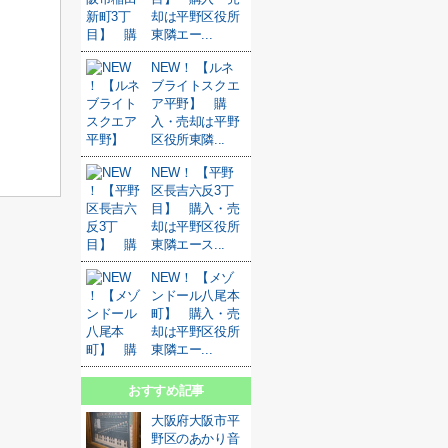
却は平野区役所
東隣エー...
NEW！ 【ルネ
ブライトスクエ
ア平野】 購
入・売却は平野
区役所東隣...
NEW！ 【平野
区長吉六反3丁
目】 購入・売
却は平野区役所
東隣エース...
NEW！ 【メゾ
ンドール八尾本
町】 購入・売
却は平野区役所
東隣エー...
おすすめ記事
大阪府大阪市平
野区のあかり音