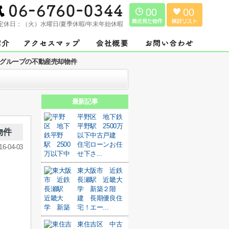
00
00
定休日：
（火）水曜日/夏季休暇/年末年始休暇
グループの不動産売却物件
最新記事
平野区 地下鉄
平野駅 2500万
物件
以下中古戸建
住宅ローンお任
16-04-03
せ下さ...
東大阪市 近鉄
長瀬駅 近畿大
学 新築２階
建 長期優良住
宅！エー...
東住吉区 中古