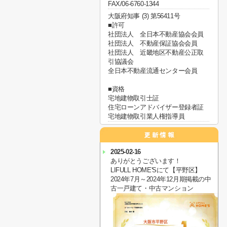
FAX/06-6760-1344
大阪府知事 (3) 第56411号
■許可
社団法人 全日本不動産協会会員
社団法人 不動産保証協会会員
社団法人 近畿地区不動産公正取
引協議会
全日本不動産流通センター会員
■資格
宅地建物取引士証
住宅ローンアドバイザー登録者証
宅地建物取引業人権指導員
2025-02-16
ありがとうございます！
LIFULL HOME'Sにて【平野区】
2024年7月～2024年12月期掲載の中
古一戸建て・中古マンション