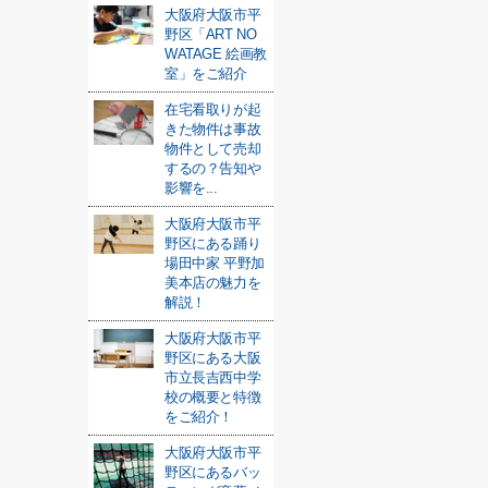
大阪府大阪市平
野区「ART NO
WATAGE 絵画教
室」をご紹介
在宅看取りが起
きた物件は事故
物件として売却
するの？告知や
影響を...
大阪府大阪市平
野区にある踊り
場田中家 平野加
美本店の魅力を
解説！
大阪府大阪市平
野区にある大阪
市立長吉西中学
校の概要と特徴
をご紹介！
大阪府大阪市平
野区にあるバッ