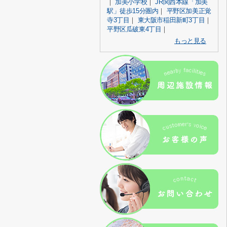
｜
加美小学校
｜
JR関西本線「加美
駅」徒歩15分圏内
｜
平野区加美正覚
寺3丁目
｜
東大阪市稲田新町3丁目
｜
平野区瓜破東4丁目
｜
もっと見る