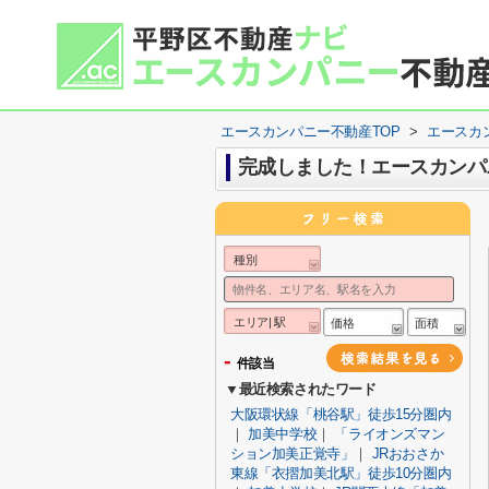
エースカンパニー不動産TOP
>
エースカ
完成しました！エースカンパ
種別
エリア| 駅
価格
面積
-
件該当
▼最近検索されたワード
大阪環状線「桃谷駅」徒歩15分圏内
｜
加美中学校
｜
「ライオンズマン
ション加美正覚寺」
｜
JRおおさか
東線「衣摺加美北駅」徒歩10分圏内