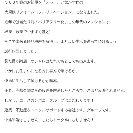
Ｓ６３年築のお部屋を『えっ！』と驚かす程の
大規模リフォーム（フルリノベーション）になりました。
近年では当たり前のバリアフリー化、この年代のマンションは
段差、段差でつまずくほど。
そこで出来る限り段差を解消し、よりよい生活を送って頂けるよう
試行錯誤しました。
見た目が綺麗、オシャレはだれでもどこでも出来ます。
いかにお住まいになる方に喜んで頂けるか。
快適に生活して頂けるかが基本。
正直、売却金額にその段差を解消したところで、さほど反映されません。
しかし、エースカンパニーグループはこだわります！
建築・不動産をトータルサポートする会社です。グループです。
中途半端はしません！したらトータルになりません！