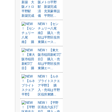
阪メトロ平野
駅 新築完成
済 充実豪華設
備 平野区...
NEW！ 【セン
チュリー八尾
南】 購入・売
却は平野区役所
東隣エース...
NEW！ 【東大
阪市稲田新町3丁
目】 購入・売
却は平野区役所
東隣エー...
NEW！ 【ルネ
ブライトスクエ
ア平野】 購
入・売却は平野
区役所東隣...
NEW！ 【平野
区長吉六反3丁
目】 購入・売