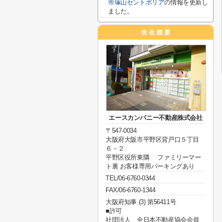
帝塚山セントポリア
の情報を更新し
ました。
エースカンパニー不動産株式会社
〒547-0034
大阪府大阪市平野区背戸口５丁目
６－２
平野区役所東隣 ファミリーマー
ト裏 お客様専用パーキングあり
TEL/06-6760-0344
FAX/06-6760-1344
大阪府知事 (3) 第56411号
■許可
社団法人 全日本不動産協会会員