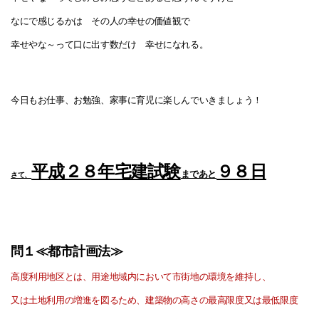
なにで感じるかは その人の幸せの価値観で
幸せやな～って口に出す数だけ
幸せになれる。
今日もお仕事、お勉強、家事に育児に楽しんでいきましょう！
平成２８年宅建試験
９８
日
まであと
さて、
問１≪都市計画法≫
高度利用地区とは、用途地域内において市街地の環境を維持し、
又は土地利用の増進を図るため、建築物の高さの最高限度又は最低限度