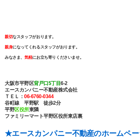
親切
なスタッフがおります。
親身
になってくれるスタッフがおります。
みなさま、
気軽
にお立ち寄りくださいませ。
大阪市平野区
背戸口5丁目
6-2
エースカンパニー不動産株式会社
ＴＥＬ：
06-6760-0344
谷町線 平野駅 徒歩2分
平野
区役所
東隣
ファミリーマート平野区役所東店裏
★エースカンパニー不動産のホームペー