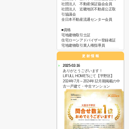
社団法人 不動産保証協会会員
社団法人 近畿地区不動産公正取
引協議会
全日本不動産流通センター会員
■資格
宅地建物取引士証
住宅ローンアドバイザー登録者証
宅地建物取引業人権指導員
2025-02-16
ありがとうございます！
LIFULL HOME'Sにて【平野区】
2024年7月～2024年12月期掲載の中
古一戸建て・中古マンション