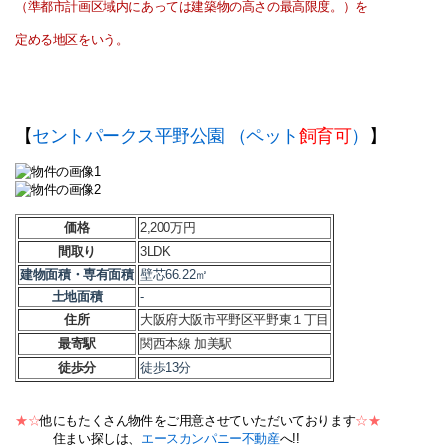
（準都市計画区域内にあっては建築物の高さの最高限度。）を
定める地区をいう。
【
セントパークス平野公園 （ペット
飼育可
）
】
価格
2,200万円
間取り
3LDK
建物面積・専有面積
壁芯66.22㎡
土地面積
-
住所
大阪府大阪市平野区平野東１丁目
最寄駅
関西本線 加美駅
徒歩分
徒歩13分
★☆
他にもたくさん物件をご用意させていただいております
☆★
住まい探しは、
エースカンパニー不動産
へ!!