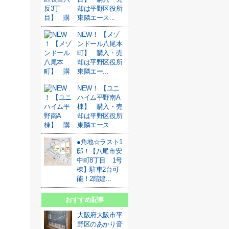
却は平野区役所
東隣エース...
NEW！ 【メゾ
ンドール八尾本
町】 購入・売
却は平野区役所
東隣エー...
NEW！ 【ユニ
ハイム平野南A
棟】 購入・売
却は平野区役所
東隣エース...
●角地☆ラスト1
邸！【八尾市安
中町8丁目 1号
棟】駐車2台可
能！2階建...
おすすめ記事
大阪府大阪市平
野区のあかり音