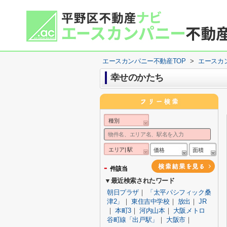
エースカンパニー不動産TOP
>
エースカ
幸せのかたち
種別
エリア| 駅
価格
面積
-
件該当
▼最近検索されたワード
朝日プラザ
｜
「太平パシフィック桑
津2」
｜
東住吉中学校
｜
放出
｜
JR
｜
本町3
｜
河内山本
｜
大阪メトロ
谷町線「出戸駅」
｜
大阪市
｜