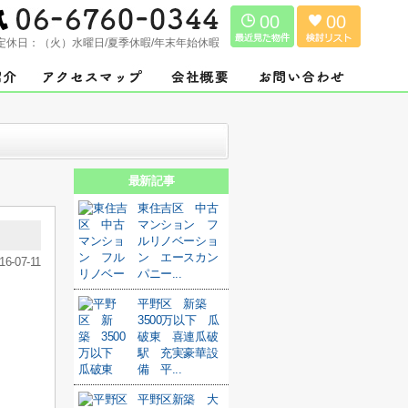
00
00
定休日：
（火）水曜日/夏季休暇/年末年始休暇
最新記事
東住吉区 中古
マンション フ
ルリノベーショ
ン エースカン
16-07-11
パニー...
平野区 新築
3500万以下 瓜
破東 喜連瓜破
駅 充実豪華設
備 平...
平野区新築 大