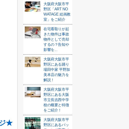
大阪府大阪市平
野区「ART NO
WATAGE 絵画教
室」をご紹介
在宅看取りが起
きた物件は事故
物件として売却
するの？告知や
影響を...
大阪府大阪市平
野区にある踊り
場田中家 平野加
美本店の魅力を
解説！
大阪府大阪市平
野区にある大阪
市立長吉西中学
校の概要と特徴
をご紹介！
大阪府大阪市平
ジ★
野区にあるバッ