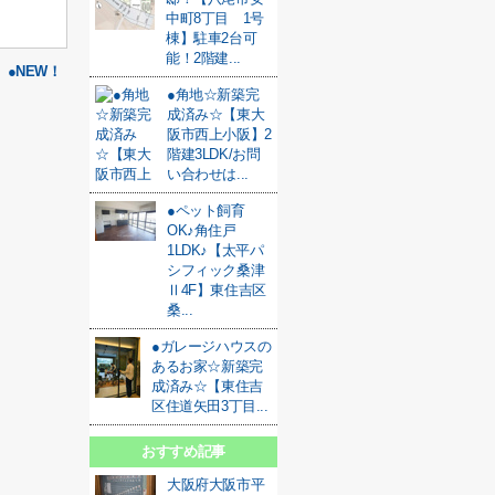
中町8丁目 1号
棟】駐車2台可
能！2階建...
●NEW！
●角地☆新築完
成済み☆【東大
阪市西上小阪】2
階建3LDK/お問
い合わせは...
●ペット飼育
OK♪角住戸
1LDK♪【太平パ
シフィック桑津
Ⅱ4F】東住吉区
桑...
●ガレージハウスの
あるお家☆新築完
成済み☆【東住吉
区住道矢田3丁目...
おすすめ記事
大阪府大阪市平