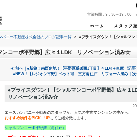
営業時間：
9：30～19：00
ンパニー不動産株式会社のブログ記事一覧
>
●プライスダウン！【シャルマン
マンコーポ平野郷】広々１LDK リノベーション済み☆
記事
≪ 前へ｜●新築！南西角地！【平野区瓜破西3丁目】４LDK＋車庫
●NEW！【レジオン平野】ペット可 三方角住戸 リフォーム済み｜次
●プライスダウン！【シャルマンコーポ平野郷】広々１L
リノベーション済み☆
20
エースカンパニー不動産のスタッフが、人気の中古マンションの中から、
おすすめ物件をPICK UP
してご紹介致します。
シャルマンコーポ平野郷（角住戸）