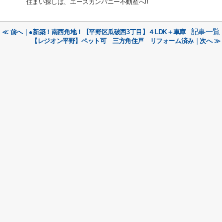
住まい探しは、エースカンパニー不動産へ!!
記事一覧
≪ 前へ｜●新築！南西角地！【平野区瓜破西3丁目】４LDK＋車庫
【レジオン平野】ペット可 三方角住戸 リフォーム済み｜次へ ≫