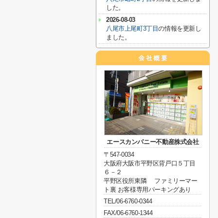
した。
2026-08-03
八尾市上尾町3丁目
の情報を更新し
ました。
エースカンパニー不動産株式会社
〒547-0034
大阪府大阪市平野区背戸口５丁目
６－２
平野区役所東隣 ファミリーマー
ト裏 お客様専用パーキングあり
TEL/06-6760-0344
FAX/06-6760-1344