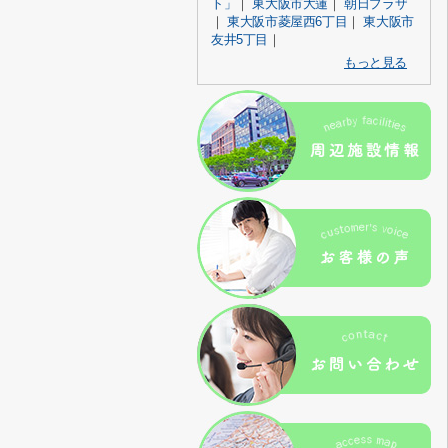
ト」
｜
東大阪市大蓮
｜
朝日プラザ
｜
東大阪市菱屋西6丁目
｜
東大阪市
友井5丁目
｜
もっと見る