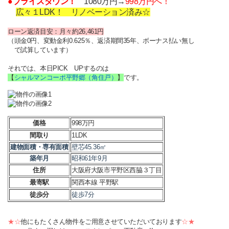
●プライスダウン！
1080万円→
998万円へ！
広々１LDK！ リノベーション済み☆
ローン返済目安：月々約26,461円
（頭金0円、変動金利0.625％、返済期間35年、ボーナス払い無し
で試算しています）
それでは、本日PICK UPするのは
【
シャルマンコーポ平野郷（角住戸）
】
です。
価格
998万円
間取り
1LDK
建物面積・専有面積
壁芯45.36㎡
築年月
昭和61年9月
住所
大阪府大阪市平野区西脇３丁目
最寄駅
関西本線 平野駅
徒歩分
徒歩7分
★☆
他にもたくさん物件をご用意させていただいております
☆★