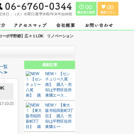
00
00
定休日：
（火）水曜日/夏季休暇/年末年始休暇
コーポ平野郷】広々１LDK リノベーション
最新記事
一覧
へ ≫
NEW！ 【セン
チュリー八尾
南】 購入・売
DK
却は平野区役所
東隣エース...
17-10-23
NEW！ 【東大
阪市稲田新町3丁
目】 購入・売
却は平野区役所
東隣エー...