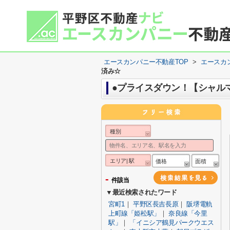
エースカンパニー不動産TOP
>
エースカ
済み☆
●プライスダウン！【シャル
種別
エリア| 駅
価格
面積
-
件該当
▼最近検索されたワード
宮町1
｜
平野区長吉長原
｜
阪堺電軌
上町線「姫松駅」
｜
奈良線「今里
駅」
｜
「イニシア鶴見パークウエス