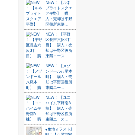
NEW！ 【ルネ
ブライトスクエ
ア平野】 購
入・売却は平野
区役所東隣...
NEW！ 【平野
区長吉六反3丁
目】 購入・売
却は平野区役所
東隣エース...
NEW！ 【メゾ
ンドール八尾本
町】 購入・売
却は平野区役所
東隣エー...
NEW！ 【ユニ
ハイム平野南A
棟】 購入・売
却は平野区役所
東隣エース...
●角地☆ラスト1
邸！【八尾市安