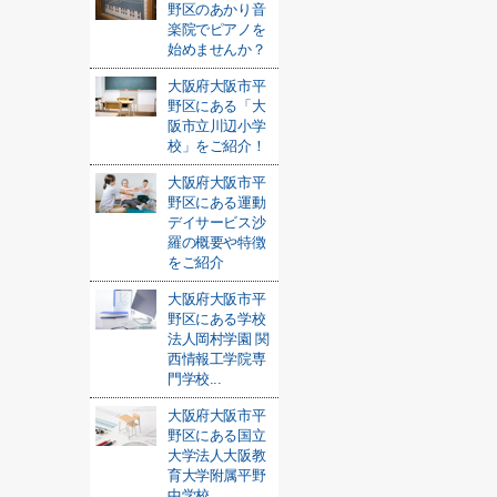
野区のあかり音
楽院でピアノを
始めませんか？
大阪府大阪市平
野区にある「大
阪市立川辺小学
校」をご紹介！
大阪府大阪市平
野区にある運動
デイサービス沙
羅の概要や特徴
をご紹介
大阪府大阪市平
野区にある学校
法人岡村学園 関
西情報工学院専
門学校...
大阪府大阪市平
野区にある国立
大学法人大阪教
育大学附属平野
中学校...