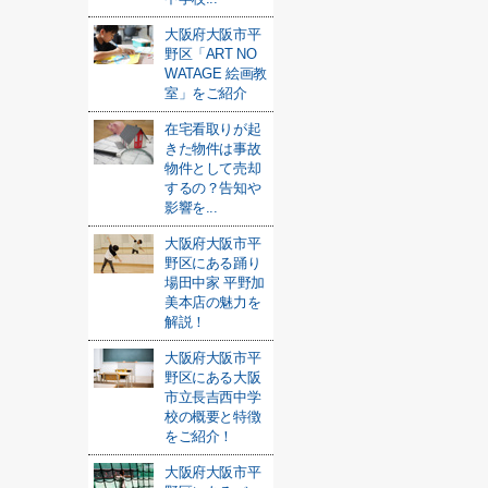
大阪府大阪市平
野区「ART NO
WATAGE 絵画教
室」をご紹介
在宅看取りが起
きた物件は事故
物件として売却
するの？告知や
影響を...
大阪府大阪市平
野区にある踊り
場田中家 平野加
美本店の魅力を
解説！
大阪府大阪市平
野区にある大阪
市立長吉西中学
校の概要と特徴
をご紹介！
大阪府大阪市平