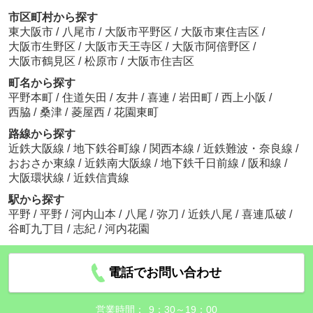
市区町村から探す
東大阪市
/
八尾市
/
大阪市平野区
/
大阪市東住吉区
/
大阪市生野区
/
大阪市天王寺区
/
大阪市阿倍野区
/
大阪市鶴見区
/
松原市
/
大阪市住吉区
町名から探す
平野本町
/
住道矢田
/
友井
/
喜連
/
岩田町
/
西上小阪
/
西脇
/
桑津
/
菱屋西
/
花園東町
路線から探す
近鉄大阪線
/
地下鉄谷町線
/
関西本線
/
近鉄難波・奈良線
/
おおさか東線
/
近鉄南大阪線
/
地下鉄千日前線
/
阪和線
/
大阪環状線
/
近鉄信貴線
駅から探す
平野
/
平野
/
河内山本
/
八尾
/
弥刀
/
近鉄八尾
/
喜連瓜破
/
谷町九丁目
/
志紀
/
河内花園
電話でお問い合わせ
営業時間：
9：30～19：00