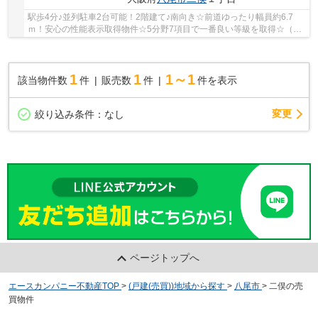
駅歩4分♪並列駐車2台可能！2階建て♪南向き☆前道ゆったり幅員約6.7
ｍ！安心の性能表示取得物件☆5分野7項目で一番良い等級を取得☆（耐
震等級・耐風等級・一次エネルギー消費量等級…等）...
1
1
1～1
該当物件数
件
販売数
件
件を表示
変更
絞り込み条件：
なし
ページトップへ
エースカンパニー不動産TOP
>
(戸建(売買))地域から探す
>
八尾市
>
二俣の売
買物件