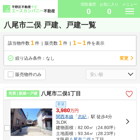
閲覧履歴
お気に入り
メニュー
0
0
八尾市二俣 戸建、戸建一覧
1
1
1～1
該当物件数
件
販売数
件
件を表示
変更
絞り込み条件：
なし
販売物件のみ
八尾市二俣1丁目
売買 | 新築一戸建
新築
3,980
万
円
関西本線
「
志紀
」駅 徒歩4分
3LDK
建物面積：82.00㎡（24.80坪）
土地面積：93.34㎡（28.23坪）
大阪府
八尾市
二俣
１丁目