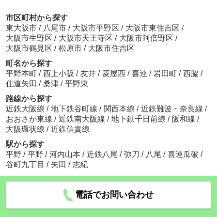
市区町村から探す
東大阪市
/
八尾市
/
大阪市平野区
/
大阪市東住吉区
/
大阪市生野区
/
大阪市天王寺区
/
大阪市阿倍野区
/
大阪市鶴見区
/
松原市
/
大阪市住吉区
町名から探す
平野本町
/
西上小阪
/
友井
/
菱屋西
/
喜連
/
岩田町
/
西脇
/
住道矢田
/
桑津
/
平野東
路線から探す
近鉄大阪線
/
地下鉄谷町線
/
関西本線
/
近鉄難波・奈良線
/
おおさか東線
/
近鉄南大阪線
/
地下鉄千日前線
/
阪和線
/
大阪環状線
/
近鉄信貴線
駅から探す
平野
/
平野
/
河内山本
/
近鉄八尾
/
弥刀
/
八尾
/
喜連瓜破
/
谷町九丁目
/
矢田
/
志紀
電話でお問い合わせ