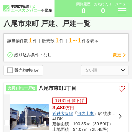
閲覧履歴
お気に入り
メニュー
0
0
八尾市東町 戸建、戸建一覧
1
1
1～1
該当物件数
件
販売数
件
件を表示
変更
絞り込み条件：
なし
販売物件のみ
八尾市東町1丁目
売買 | 中古一戸建
1月31日 値下げ
3,480
万
円
近鉄大阪線
「
河内山本
」駅 徒歩14分
4LDK
建物面積：100.85㎡（30.50坪）
土地面積：94.07㎡（28.45坪）