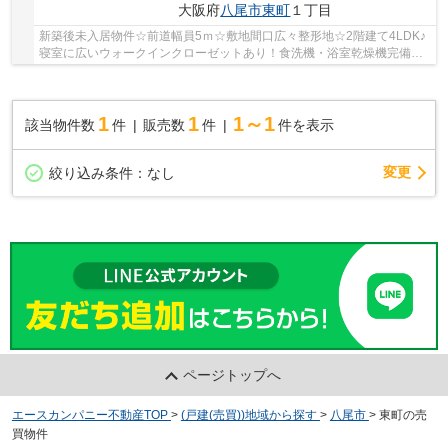
大阪府
八尾市
東町
１丁目
新築後未入居物件☆前道幅員5ｍ☆敷地間口広々整形地☆2階建て4LDK♪
寝室に広いウォークインクローゼットあり！食洗機・浴室乾燥機完備☆2
面バルコニー☆地盤保証・白蟻保証付き☆フラット35S...
1
1
1～1
該当物件数
件
販売数
件
件を表示
変更
絞り込み条件：
なし
ページトップへ
エースカンパニー不動産TOP
>
(戸建(売買))地域から探す
>
八尾市
>
東町の売
買物件