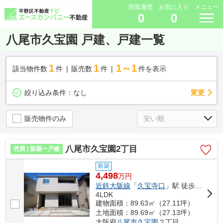
閲覧履歴
お気に入り
メニュー
0
0
八尾市久宝園 戸建、戸建一覧
1
1
1～1
該当物件数
件
販売数
件
件を表示
変更
絞り込み条件：
なし
販売物件のみ
八尾市久宝園2丁目
売買 | 新築一戸建
新築
4,498
万
円
近鉄大阪線
「
久宝寺口
」駅 徒歩7分
4LDK
建物面積：89.63㎡（27.11坪）
土地面積：89.69㎡（27.13坪）
大阪府
八尾市
久宝園
２丁目