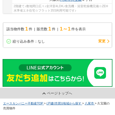
2階建て♪敷地間口広々♪全洋室4LDK♪食洗機・浴室乾燥機完備☆ZEH
水準省エネ住宅☆フラット35S利用可能です♪
1
1
1～1
該当物件数
件
販売数
件
件を表示
変更
絞り込み条件：
なし
ページトップへ
エースカンパニー不動産TOP
>
(戸建(売買))地域から探す
>
八尾市
>
久宝園の
売買物件