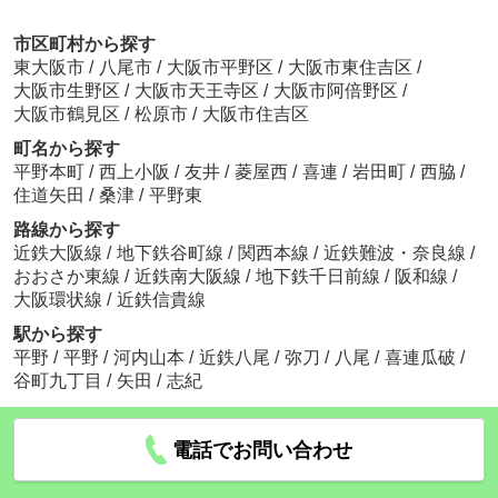
市区町村から探す
東大阪市
/
八尾市
/
大阪市平野区
/
大阪市東住吉区
/
大阪市生野区
/
大阪市天王寺区
/
大阪市阿倍野区
/
大阪市鶴見区
/
松原市
/
大阪市住吉区
町名から探す
平野本町
/
西上小阪
/
友井
/
菱屋西
/
喜連
/
岩田町
/
西脇
/
住道矢田
/
桑津
/
平野東
路線から探す
近鉄大阪線
/
地下鉄谷町線
/
関西本線
/
近鉄難波・奈良線
/
おおさか東線
/
近鉄南大阪線
/
地下鉄千日前線
/
阪和線
/
大阪環状線
/
近鉄信貴線
駅から探す
平野
/
平野
/
河内山本
/
近鉄八尾
/
弥刀
/
八尾
/
喜連瓜破
/
谷町九丁目
/
矢田
/
志紀
電話でお問い合わせ