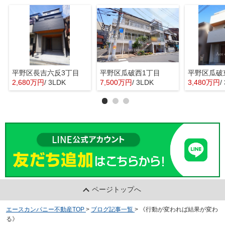
平野区長吉六反3丁目
平野区瓜破西1丁目
平野区瓜破
2,680万円
/ 3LDK
7,500万円
/ 3LDK
3,480万円
/
ページトップへ
エースカンパニー不動産TOP
>
ブログ記事一覧
>
《行動が変われば結果が変わ
る》